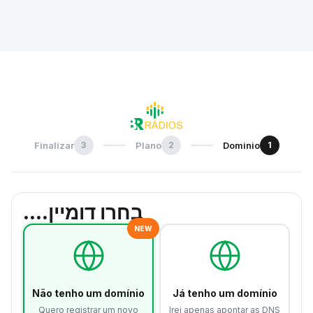
Finalizar
3
Plano
2
Dominio
1
בחרו דומיין....
NEW
Não tenho um domínio
Já tenho um domínio
Quero registrar um novo
Irei apenas apontar as DNS