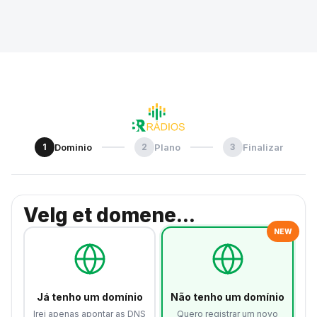
1
Dominio
2
Plano
3
Finalizar
Velg et domene...
NEW
Já tenho um domínio
Não tenho um domínio
Irei apenas apontar as DNS
Quero registrar um novo