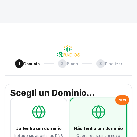
1
Dominio
2
Plano
3
Finalizar
Scegli un Dominio...
NEW
Já tenho um domínio
Não tenho um domínio
Irei apenas apontar as DNS
Quero registrar um novo