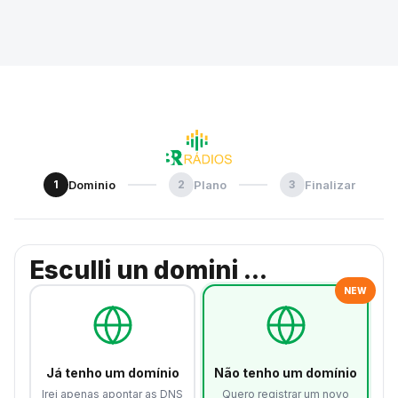
1
Dominio
2
Plano
3
Finalizar
Esculli un domini ...
NEW
Já tenho um domínio
Não tenho um domínio
Irei apenas apontar as DNS
Quero registrar um novo