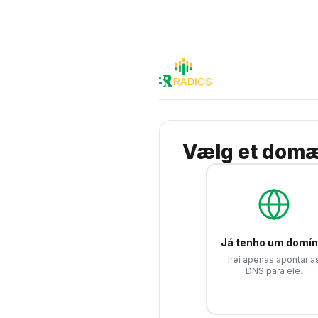
Vælg et do
Já tenho um domín
Irei apenas apontar a
DNS para ele.