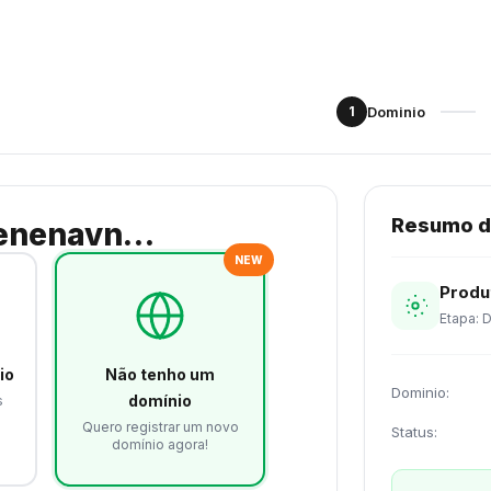
1
Dominio
Resumo d
mænenavn…
NEW
Produ
Etapa: 
io
Não tenho um
Dominio:
domínio
s
Quero registrar um novo
Status:
domínio agora!