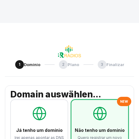
1
Dominio
2
Plano
3
Finalizar
Domain auswählen...
NEW
Já tenho um domínio
Não tenho um domínio
Irei apenas apontar as DNS
Quero registrar um novo