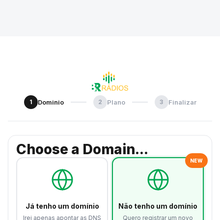
1
Dominio
2
Plano
3
Finalizar
Choose a Domain...
NEW
Já tenho um domínio
Não tenho um domínio
Irei apenas apontar as DNS
Quero registrar um novo