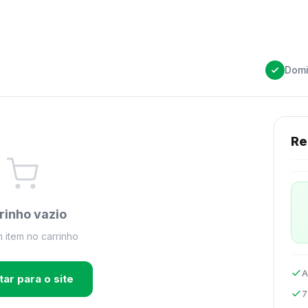
Domi
Re
rinho vazio
item no carrinho
A
tar para o site
7