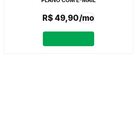
PLANO COM E-MAIL
R$
49,90
/mo
Beställ nu