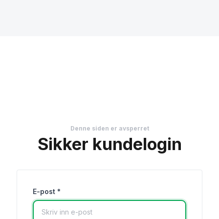
Denne siden er avsperret
Sikker kundelogin
E-post *